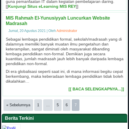
guna pemanfaatan IT dalam kegiatan pembelajaran daring.
[[
Kunjungi Situs eLearning MIS REY
]]
MIS Rahmah El-Yunusiyyah Luncurkan Website
Madrasah
Jumat, 20 Agustus 2021
|
Oleh
Administrator
Sebagai lembaga pendidikan formal, sekolah/madrasah yang di
dalamnya memiliki banyak muatan ilmu pengetahun dan
Kegiatan Gotong Royong MIS Rahma
Kegiatan Bazar MIS Rahmah El
Tim Robotik MIS Rahmah El-Y
Pembinaan Olahraga Beladir
Kegiatan Latihan Sholat Id
Manasik Haji Cilik
keterampilan, sangat diminati oleh masyarakat dibanding
Pawai Khatam Al-Qur'an MIS Rahma
lembaga pendidikan non-formal. Demikian juga secara
kuantitas, jumlah madrasah jauh lebih banyak daripada lembaga
Kegiatan latihan Sholat Idul Adha diberikan kepada siswa 
Kegiatan Robotik MIS Rahmah El-Yunusiyyah bertujuan aga
Dalam menghadapi event tertentu, MIS Rahmah El-Yunusi
MIS Rahmah El-Yunusiyyah, selain memberikan pendidikan 
Dalam rangka memperkenalkan dan memupuk keimanan
Bazar MIS Rahmah El-Yunusiyyah melibatkan para sis
pendidikan non-formal.
Para siswa MIS Rahmah El-Yunusiyyah berfoto bersama seusa
di saat menjelang pelaksanaan hari
mengadakan manasik haji bagi pa
memberikan keterampilan beladiri
entrepreneurship siswa berke
dasar teknik informatika
royong bersama siswa
Di era globalisasi seperti saat ini, di mana informasi begitu cepat
berkembang, maka keberadaan lembaga pendidikan tidak boleh
dikalahkan…
[[ BACA SELENGKAPNYA...]]
« Sebelumnya
1
…
5
6
7
Berita Terkini