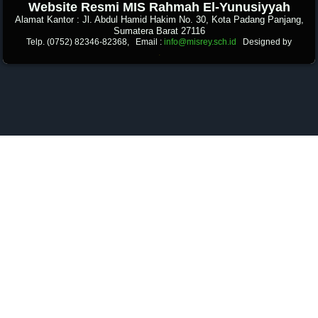
Website Resmi MIS Rahmah El-Yunusiyyah
Alamat Kantor : Jl. Abdul Hamid Hakim No. 30, Kota Padang Panjang,
Sumatera Barat 27116
Telp. (0752) 82346-82368, Email :
info@misrey.sch.id
Designed by
.